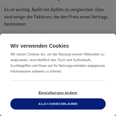
Es ist wichtig, Äpfel mit Äpfeln zu vergleichen. Dies
sind einige der Faktoren, die den Preis eines Vertrags
bestimmen:
Art der Schädlinge
Größe der Einrichtung(en)
Wir verwenden Cookies
Wir setzen Cookies ein, um die Nutzung unserer Webseiten zu
Anzahl der Mitarbeiter, Routinen und
analysieren, einschließlich des Such und Surfverlaufs,
Arbeitszeiten
Suchbegriffen und Ihnen auf Ihr Nutzungsverhalten angepasste
Informationen anbieten zu können.
Digitale Überwachung oder traditionelle
Ansätze
Notfall- und Wochenendservice
Einstellungen ändern
Ausgangssituation: Gibt es einen ernsthaften
ALLE COOKIES ERLAUBEN
0800 2 33 04 00
Befall, der zu Beginn des Vertrags behoben