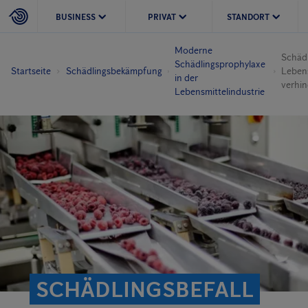
BUSINESS
PRIVAT
STANDORT
Moderne
Schädl
Schädlingsprophylaxe
Startseite
Schädlingsbekämpfung
Leben
in der
verhi
Lebensmittelindustrie
SCHÄDLINGSBEFALL