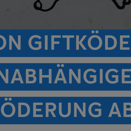
ON GIFTKÖDE
NABHÄNGIG
ÖDERUNG AB