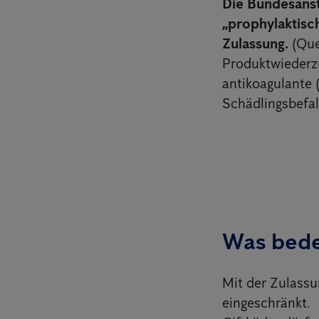
Die Bundesanst
„prophylaktisc
Zulassung.
(Que
Produktwiederzu
antikoagulante 
Schädlingsbefal
Was bede
Mit der Zulassu
eingeschränkt.