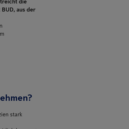
treicht die
 BUD, aus der
en
em
rnehmen?
ien stark