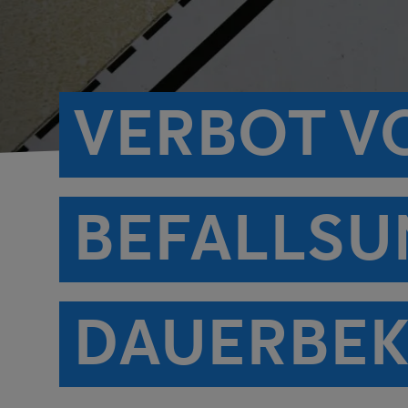
VERBOT V
BEFALLSU
DAUERBEK