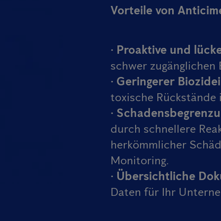
Vorteile von Antic
•
Proaktive und lüc
schwer zugänglichen 
•
Geringerer Biozide
toxische Rückstände 
•
Schadensbegrenzu
durch schnellere Reak
herkömmlicher Schäd
Monitoring.
•
Übersichtliche Do
Daten für Ihr Untern