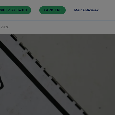
800 2 33 04 00
KARRIERE
MeinAnticimex
b 2026