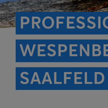
PROFESSI
WESPENB
SAALFELD