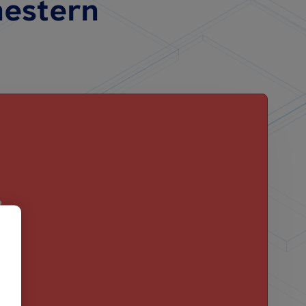
estern
?