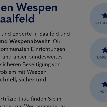
hnen Wespen
aalfeld
REGI
r und Experte in Saalfeld und
und Wespenabwehr
. Ob
kommunalen Einrichtungen,
r und unser bundesweites
UMW
sicheren Beseitigung von
Problem mit Wespen
chnell, sicher und
PRE
rtifiziert ist, finden Sie in
artner um Wespennester zu