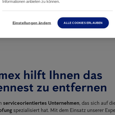
Informationen anbieten zu können.
RUFEN SIE AN
0 2 33 04 00
Einstellungen ändern
ALLE COOKIES ERLAUBEN
mex hilft Ihnen das
nnest zu entfernen
in
serviceorientiertes Unternehmen
, das sich auf di
pfung
spezialisiert hat. Mit dem Einsatz unserer Expe