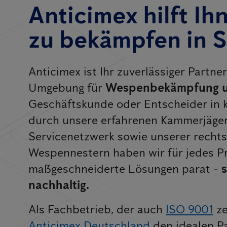
Anticimex hilft I
zu bekämpfen in S
Anticimex ist Ihr zuverlässiger Partne
Umgebung für
Wespenbekämpfung 
Geschäftskunde oder Entscheider in 
durch unsere erfahrenen Kammerjäge
Servicenetzwerk sowie unserer rechts
Wespennestern haben wir für jedes 
maßgeschneiderte Lösungen parat -
s
nachhaltig.
Als Fachbetrieb, der auch
ISO 9001
ze
Anticimex Deutschland
den idealen P