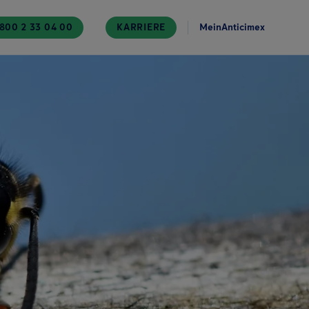
800 2 33 04 00
KARRIERE
MeinAnticimex