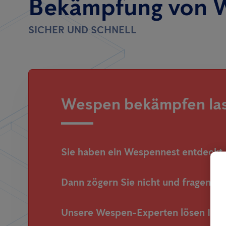
Bekämpfung von 
SICHER UND SCHNELL
Wespen bekämpfen las
Sie haben ein Wespennest entdeckt
Dann zögern Sie nicht und fragen 
Unsere Wespen-Experten lösen Ihr 