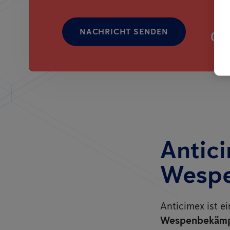
NACHRICHT SENDEN
080
Antici
Wespe
Anticimex ist e
Wespenbekäm