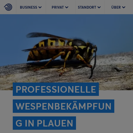
BUSINESS
PRIVAT
STANDORT
ÜBER
PROFESSIONELLE
WESPENBEKÄMPFUN
G IN PLAUEN