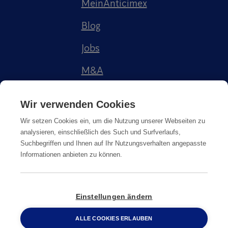
MeinAnticimex
Blog
Jobs
M&A
Referenzen
Wir verwenden Cookies
Wir setzen Cookies ein, um die Nutzung unserer Webseiten zu
analysieren, einschließlich des Such und Surfverlaufs,
Suchbegriffen und Ihnen auf Ihr Nutzungsverhalten angepasste
Informationen anbieten zu können.
Impressum
AGB
Datenschutz
Cookie-Richtlinie
Einstellungen ändern
© Copyright
2026
Anticimex
ALLE COOKIES ERLAUBEN
0800 2 33 04 00