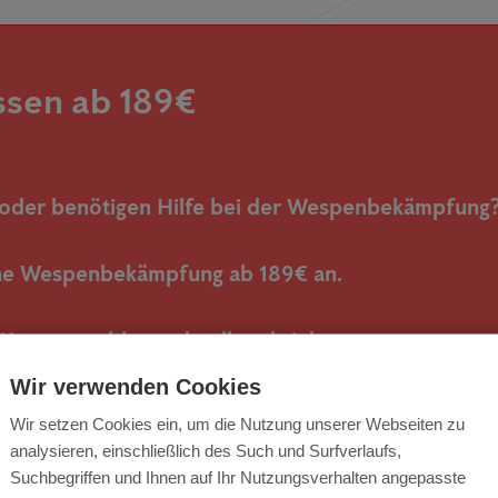
sen ab 189€
 oder benötigen Hilfe bei der Wespenbekämpfung
eine Wespenbekämpfung ab 189€ an.
Wespenproblem schnell und sicher.
Wir verwenden Cookies
RUFEN SIE AN
Wir setzen Cookies ein, um die Nutzung unserer Webseiten zu
0 2 33 04 00
analysieren, einschließlich des Such und Surfverlaufs,
Suchbegriffen und Ihnen auf Ihr Nutzungsverhalten angepasste