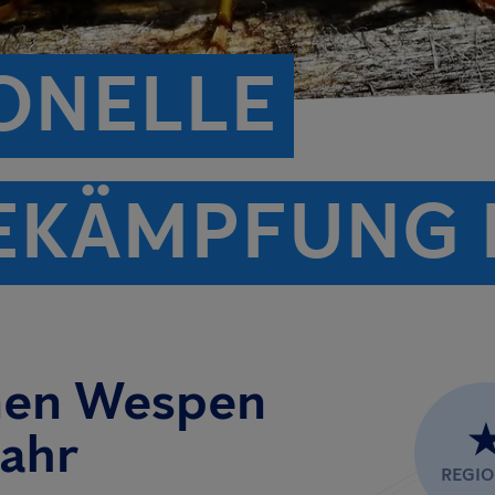
ONELLE
KÄMPFUNG I
hnen Wespen
Lahr
REGI