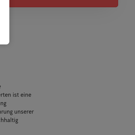
e
rten ist eine
ung
hrung unserer
hhaltig