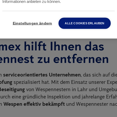
Informationen anbieten zu können.
Einstellungen ändern
ALLE COOKIES ERLAUBEN
mex hilft Ihnen das
nnest zu entfernen
in
serviceorientiertes Unternehmen
, das sich auf di
pfung
spezialisiert hat. Mit dem Einsatz unserer Expe
Beseitigung
von Wespennestern in Lahr und Umgeb
Durch eine gründliche Inspektion und jahrelange Erfa
en
Wespen effektiv bekämpft
und Wespennester nac