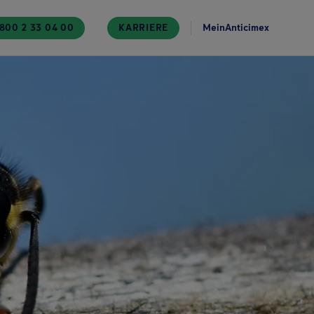
800 2 33 04 00
KARRIERE
MeinAnticimex