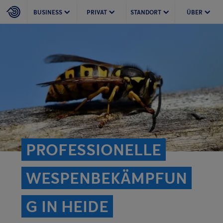
BUSINESS
PRIVAT
STANDORT
ÜBER
PROFESSIONELLE
WESPENBEKÄMPFUN
G IN HEIDE