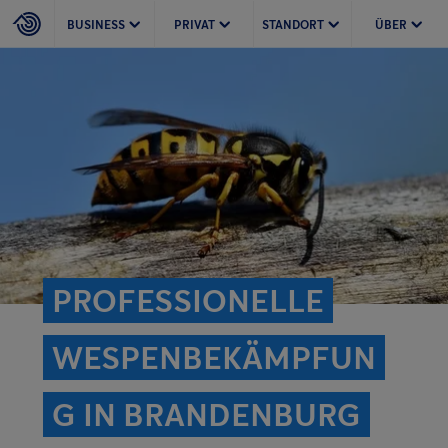
BUSINESS
PRIVAT
STANDORT
ÜBER
PROFESSIONELLE
WESPENBEKÄMPFUN
G IN BRANDENBURG