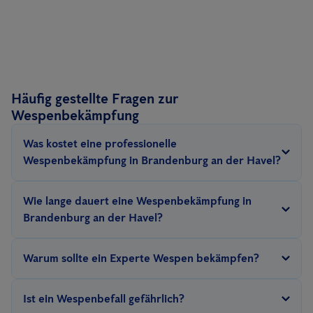
Häufig gestellte Fragen zur
Wespenbekämpfung
Was kostet eine professionelle
Wespenbekämpfung in Brandenburg an der Havel?
Anticimex bietet eine Wespenbekämpfung ab 189€ an.
Wie lange dauert eine Wespenbekämpfung in
Brandenburg an der Havel?
Je nach größe des Wespennestes und des Nistplatzes dauert
Warum sollte ein Experte Wespen bekämpfen?
eine eine Bekämpfung um die 30 Minuten. Die Behandlung kann
auch schneller stattfinden.
Am b
esten ist, wenn Sie uns eine
Unsere Experten helfen bei der
Einschätzung der Wespenart
.
Ist ein Wespenbefall gefährlich?
Nachricht
schreiben!
So ist eine rechtssichere Beseitigung von Wespennestern