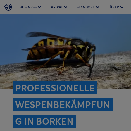
BUSINESS
PRIVAT
STANDORT
ÜBER
PROFESSIONELLE
WESPENBEKÄMPFUN
G IN BORKEN