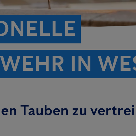
ONELLE
WEHR IN WE
nen Tauben zu vertre