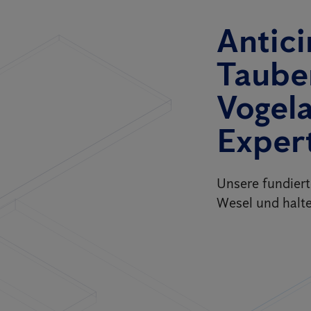
Antici
Taube
Vogel
Exper
Unsere fundier
Wesel und halte