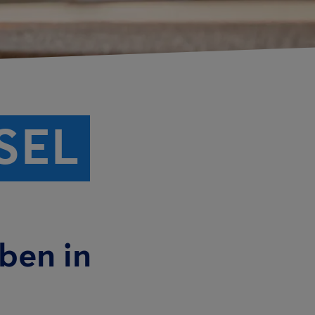
SEL
iben in