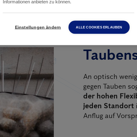
Informationen anbieten zu können.
Einstellungen ändern
ALLE COOKIES ERLAUBEN
Taubens
An optisch wenig
gegen Tauben so
der hohen Flexib
jeden Standort
Anflug auf Vorsp