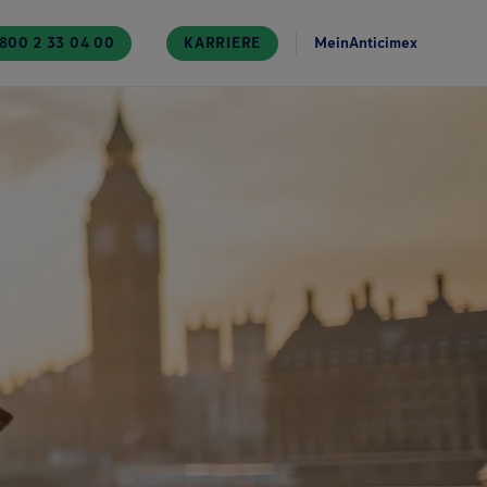
800 2 33 04 00
KARRIERE
MeinAnticimex