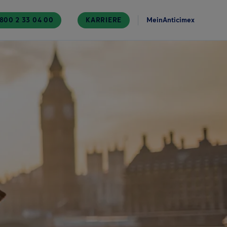
800 2 33 04 00
KARRIERE
MeinAnticimex