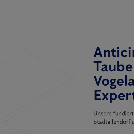
Antici
Taube
Vogel
Exper
Unsere fundier
Stadtallendorf 