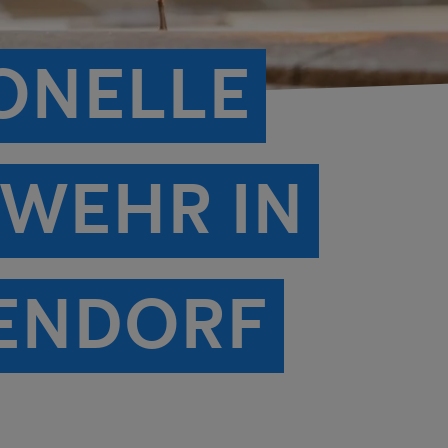
ONELLE
WEHR IN
ENDORF