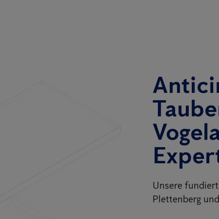
Antici
Taube
Vogel
Exper
Unsere fundier
Plettenberg und