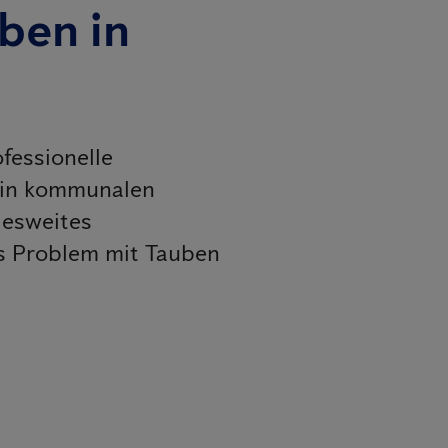
iben in
fessionelle
 in kommunalen
desweites
es Problem mit Tauben