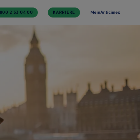
800 2 33 04 00
KARRIERE
MeinAnticimex