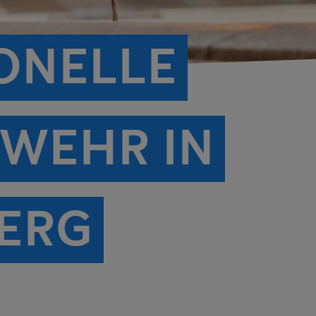
ONELLE
WEHR IN
ERG