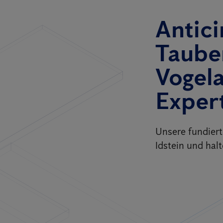
Antici
Taube
Vogel
Exper
Unsere fundier
Idstein und hal