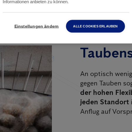
Informationen anbieten zu können.
Einstellungen ändern
ALLE COOKIES ERLAUBEN
Taubens
An optisch wenig
gegen Tauben so
der hohen Flexib
jeden Standort
Anflug auf Vorsp