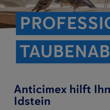
PROFESSI
TAUBENAB
Anticimex hilft Ih
Idstein