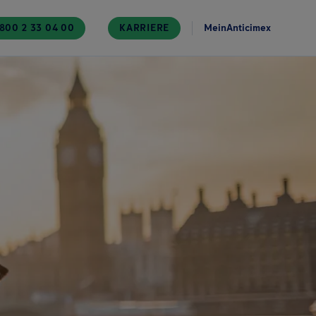
800 2 33 04 00
KARRIERE
MeinAnticimex