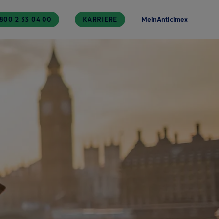
800 2 33 04 00
KARRIERE
MeinAnticimex