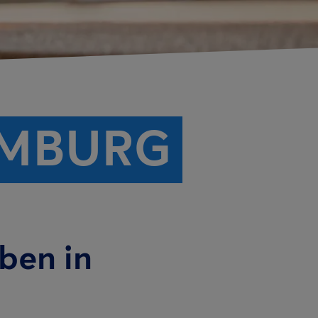
OMBURG
iben in