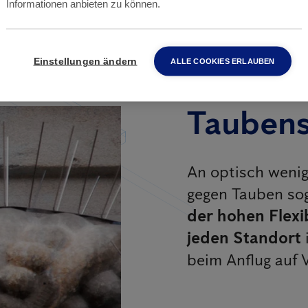
Informationen anbieten zu können.
Einstellungen ändern
ALLE COOKIES ERLAUBEN
Taubens
An optisch wenig
gegen Tauben so
der hohen Flexib
jeden Standort
beim Anflug auf 