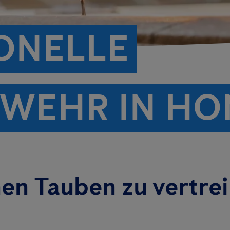
ONELLE
WEHR IN H
nen Tauben zu vertre