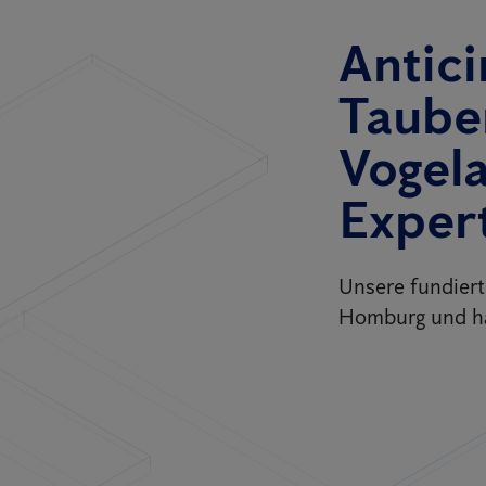
Antici
Taube
Vogel
Exper
Unsere fundier
Homburg und ha