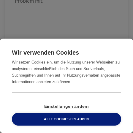
Problem mit:
Wir verwenden Cookies
Anticimex verwendet Ihre Daten vertraulich,
gemäß der
Datenschutzrichtlinien
. Bitte
Wir setzen Cookies ein, um die Nutzung unserer Webseiten zu
analysieren, einschließlich des Such und Surfverlaufs,
akzeptieren.
Suchbegriffen und Ihnen auf Ihr Nutzungsverhalten angepasste
Informationen anbieten zu können.
ANFRAGE
SENDEN
Einstellungen ändern
ALLE COOKIES ERLAUBEN
0800 2 33 04 00