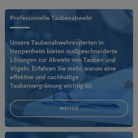
umzudenken. Jetzt sind Photovoltaikanlagen gefragt, denn sich
Tauben ohne natürliche Feinde.
in unruhigen Zeiten selbst versorgen zu können und von
Professionelle Taubenabwehr
Engpässen unabhängig zu sein, liegt voll im Trend -
alle weiteren
Infos
!
Unsere Taubenabwehrexperten in
Heppenheim bieten maßgeschneiderte
Lösungen zur Abwehr von Tauben und
Vögeln. Erfahren Sie mehr, warum eine
effektive und nachhaltige
Taubenvergrämung wichtig ist.
WEITER