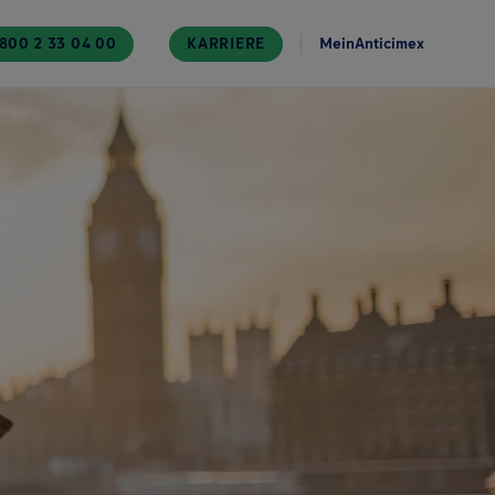
800 2 33 04 00
KARRIERE
MeinAnticimex