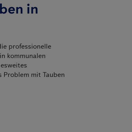
iben in
e professionelle
 in kommunalen
desweites
es Problem mit Tauben