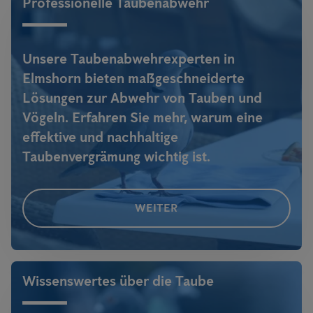
Professionelle Taubenabwehr
Engpässen unabhängig zu sein, liegt voll im Trend -
alle weiteren
Infos
!
Unsere Taubenabwehrexperten in
Elmshorn bieten maßgeschneiderte
Lösungen zur Abwehr von Tauben und
Vögeln. Erfahren Sie mehr, warum eine
effektive und nachhaltige
Taubenvergrämung wichtig ist.
WEITER
Wissenswertes über die Taube