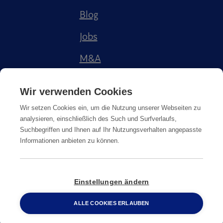
Blog
Jobs
M&A
Referenzen
Wir verwenden Cookies
Wir setzen Cookies ein, um die Nutzung unserer Webseiten zu
analysieren, einschließlich des Such und Surfverlaufs,
Suchbegriffen und Ihnen auf Ihr Nutzungsverhalten angepasste
Informationen anbieten zu können.
Impressum
AGB
Datenschutz
Cookie-Richtlinie
Einstellungen ändern
© Copyright
2026
Anticimex
ALLE COOKIES ERLAUBEN
0800 2 33 04 00