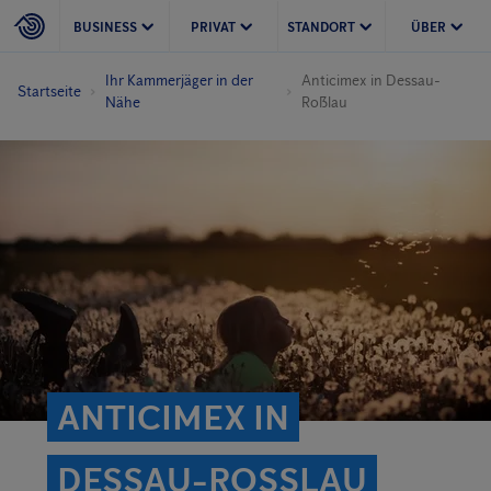
BUSINESS
PRIVAT
STANDORT
ÜBER
Ihr Kammerjäger in der
Anticimex in Dessau-
Startseite
Nähe
Roßlau
ANTICIMEX IN
DESSAU-ROSSLAU