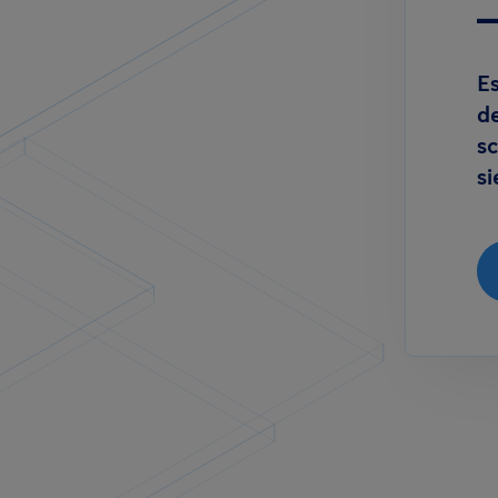
Es
de
sc
si