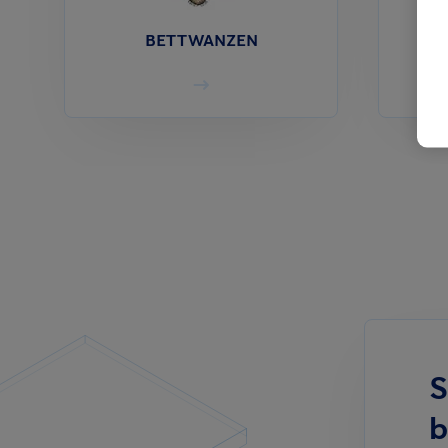
BETTWANZEN
S
b