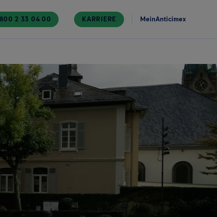
800 2 33 04 00
KARRIERE
MeinAnticimex