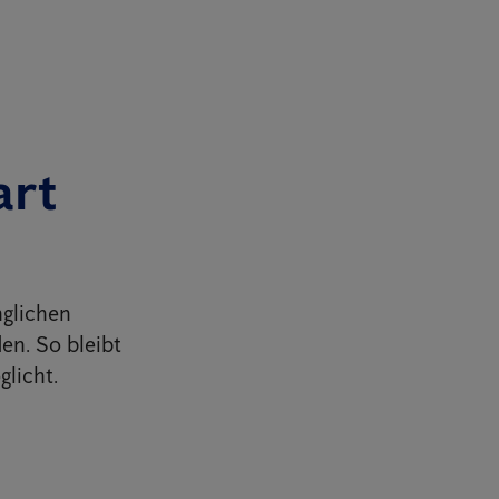
art
nglichen
en. So bleibt
licht.