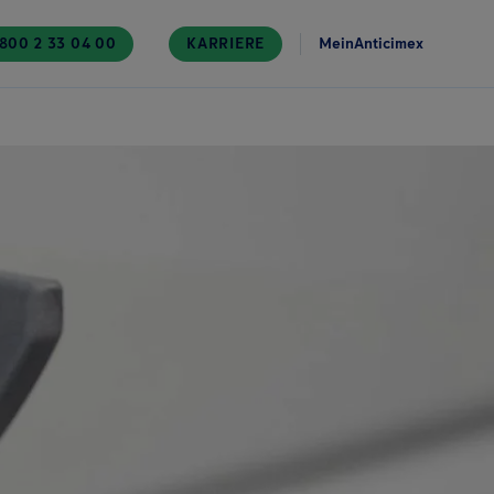
800 2 33 04 00
KARRIERE
MeinAnticimex