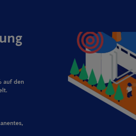
ung
% auf den
lt.
manentes,