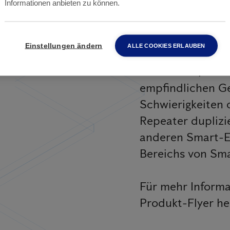
hauptsächlich al
Informationen anbieten zu können.
Schädlingsmonito
Nagetieraktivität
Einstellungen ändern
ALLE COOKIES ERLAUBEN
für Serverräume,
Hohlräume, sensi
empfindlichen Ge
Schwierigkeiten 
Repeater duplizie
anderen Smart-Ei
Bereichs von Sma
Für mehr Inform
Produkt-Flyer he