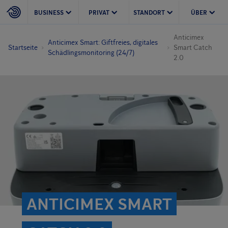
BUSINESS
PRIVAT
STANDORT
ÜBER
Anticimex
Anticimex Smart: Giftfreies, digitales
Startseite
Smart Catch
Schädlingsmonitoring (24/7)
2.0
ANTICIMEX SMART