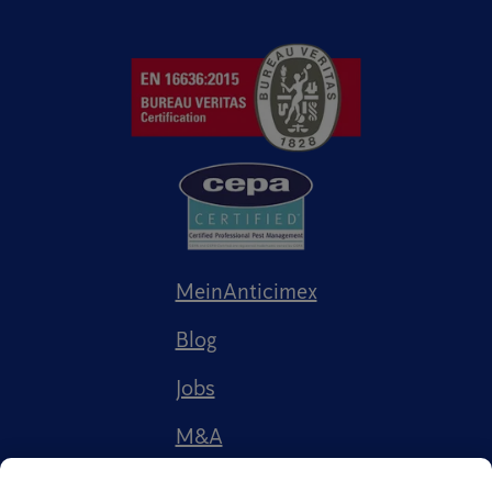
MeinAnticimex
Blog
Jobs
M&A
Referenzen