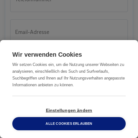
Email-Adresse
Wir verwenden Cookies
PLZ
Wir setzen Cookies ein, um die Nutzung unserer Webseiten zu
analysieren, einschließlich des Such und Surfverlaufs,
Suchbegriffen und Ihnen auf Ihr Nutzungsverhalten angepasste
Informationen anbieten zu können.
Stadt
Einstellungen ändern
ALLE COOKIES ERLAUBEN
0800 2 33 04 00
Strasse