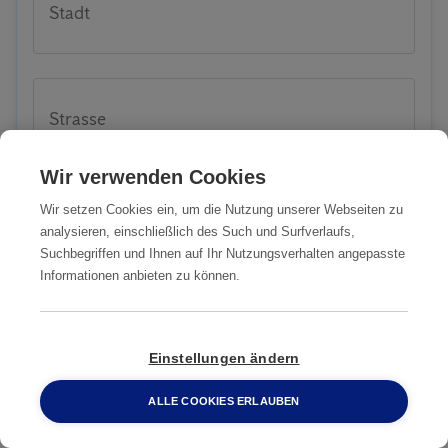
Stadt
Strasse
Wir verwenden Cookies
Wenn möglich, teilen Sie uns vorab nähere
Wir setzen Cookies ein, um die Nutzung unserer Webseiten zu
analysieren, einschließlich des Such und Surfverlaufs,
Informationen zu Ihrem Problem oder
Suchbegriffen und Ihnen auf Ihr Nutzungsverhalten angepasste
Anliegen mit:
Informationen anbieten zu können.
Einstellungen ändern
ALLE COOKIES ERLAUBEN
0800 2 33 04 00