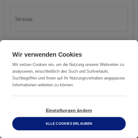
Strasse
Wenn möglich, teilen Sie uns vorab nähere
Wir verwenden Cookies
Informationen zu Ihrem Problem oder
Anliegen mit:
Wir setzen Cookies ein, um die Nutzung unserer Webseiten zu
analysieren, einschließlich des Such und Surfverlaufs,
Suchbegriffen und Ihnen auf Ihr Nutzungsverhalten angepasste
Informationen anbieten zu können.
Einstellungen ändern
Anticimex verwendet Ihre Daten vertraulich,
ALLE COOKIES ERLAUBEN
0800 2 33 04 00
gemäß der
Datenschutzrichtlinien
. Bitte
akzeptieren.