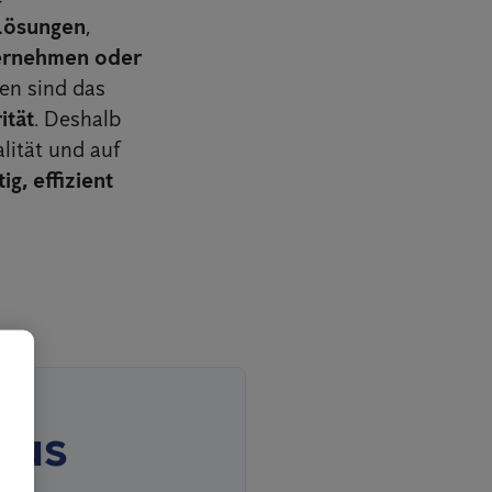
Lösungen
,
ernehmen oder
en sind das
ität
. Deshalb
lität und auf
ig, effizient
aus