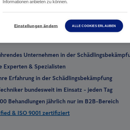
 Hand
Informationen anbieten zu können.
Einstellungen ändern
ALLE COOKIES ERLAUBEN
e Anticimex wählen sollten
ührendes Unternehmen in der Schädlingsbekämpf
te Experten & Spezialisten
hre Erfahrung in der Schädlingsbekämpfung
echniker bundesweit im Einsatz - jeden Tag
00 Behandlungen jährlich nur im B2B-Bereich
ied & ISO 9001 zertifiziert