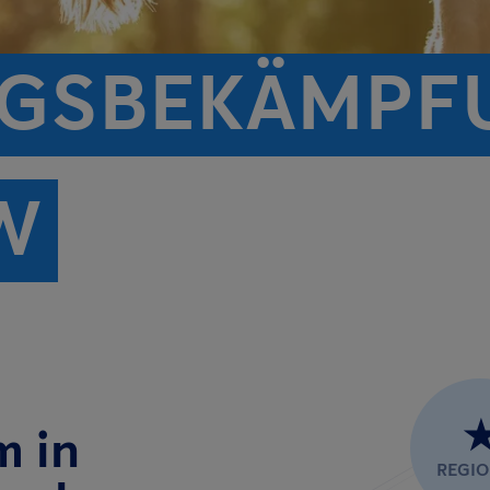
GS­BEKÄMPF
W
m in
REGI