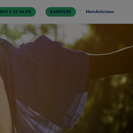
800 2 33 04 00
KARRIERE
MeinAnticimex