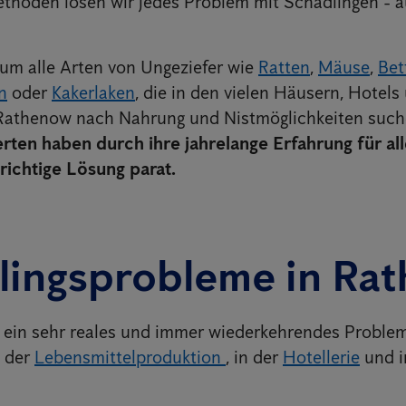
hoden lösen wir jedes Problem mit Schädlingen - a
 um alle Arten von Ungeziefer wie
Ratten
,
Mäuse
,
Bet
n
oder
Kakerlaken
, die in den vielen Häusern, Hotels
 Rathenow nach Nahrung und Nistmöglichkeiten suc
rten haben durch ihre jahrelange Erfahrung für al
richtige Lösung parat.
lingsprobleme in Ra
 ein sehr reales und immer wiederkehrendes Proble
n der
Lebensmittelproduktion
, in der
Hotellerie
und 