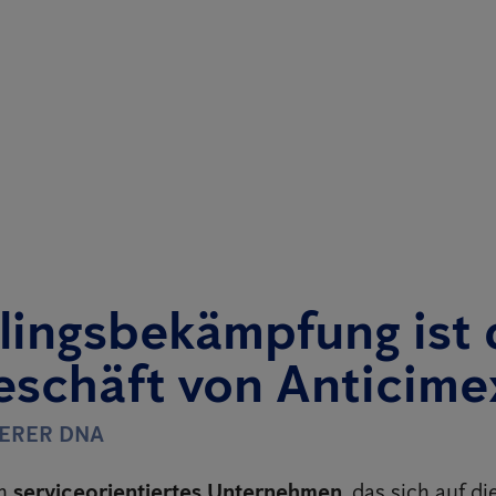
lingsbekämpfung ist 
eschäft von Anticime
SERER DNA
in
serviceorientiertes Unternehmen
, das sich auf di