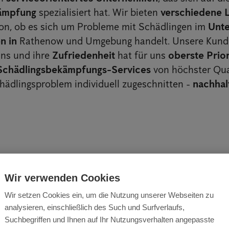
kämpfung
spezialisiert hat. Wir bieten
verschiedene 
on, ob es sich um Probleme mit Schädlingen im
Unt
en in
Rathenow und Umgebung handelt. Unsere Kund
uns und ihre
Zufriedenheit
hat für uns
oberste Prior
Schädlingsbekämpfungs-Services
von höchster Qua
chädlingsproblem individuell zugeschnitten -
nachhalt
Wir verwenden Cookies
Wir setzen Cookies ein, um die Nutzung unserer Webseiten zu
lle und Sicherheit - 
analysieren, einschließlich des Such und Surfverlaufs,
Suchbegriffen und Ihnen auf Ihr Nutzungsverhalten angepasste