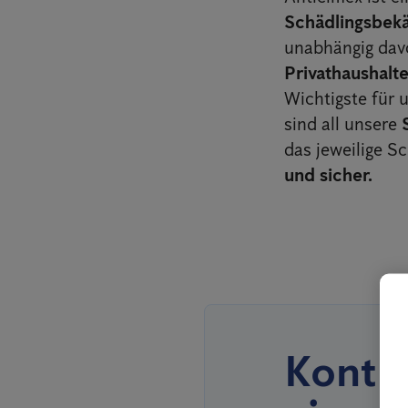
Schädlingsbe
unabhängig dav
Privathaushalt
Wichtigste für 
sind all unsere
das jeweilige S
und sicher.
Kontro