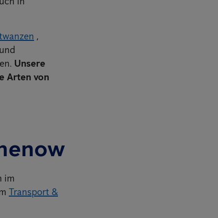
uch in
twanzen
,
 und
hen.
Unsere
le Arten von
thenow
m im
im
Transport &