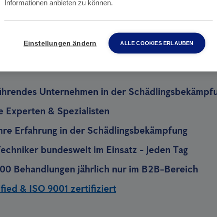
 Hand
Informationen anbieten zu können.
Einstellungen ändern
ALLE COOKIES ERLAUBEN
e Anticimex wählen sollten
ührendes Unternehmen in der Schädlingsbekämpf
te Experten & Spezialisten
hre Erfahrung in der Schädlingsbekämpfung
echniker bundesweit im Einsatz - jeden Tag
00 Behandlungen jährlich nur im B2B-Bereich
ied & ISO 9001 zertifiziert