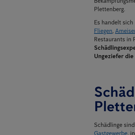
Bekämpfungsmet
Plettenberg.
Es handelt sich
Fliegen
,
Ameise
Restaurants in
Schädlingsexpe
Ungeziefer die 
Schäd
Plett
Schädlinge sind
Gastgewerbe
, i