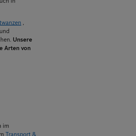
uch in
twanzen
,
 und
chen.
Unsere
le Arten von
m im
im
Transport &