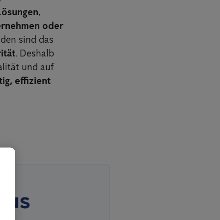
Lösungen
,
ernehmen oder
den sind das
ität
. Deshalb
lität und auf
ig, effizient
aus