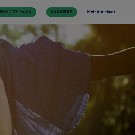
800 2 33 04 00
KARRIERE
MeinAnticimex