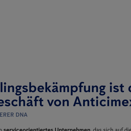
lingsbekämpfung ist 
eschäft von Anticime
SERER DNA
in
serviceorientiertes Unternehmen
, das sich auf di