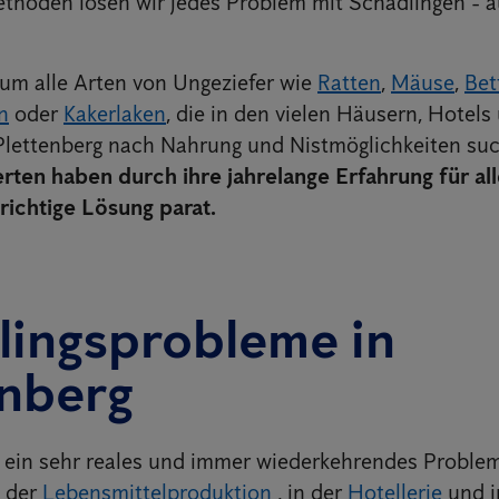
hoden lösen wir jedes Problem mit Schädlingen - a
 um alle Arten von Ungeziefer wie
Ratten
,
Mäuse
,
Bet
n
oder
Kakerlaken
, die in den vielen Häusern, Hotels
 Plettenberg nach Nahrung und Nistmöglichkeiten su
rten haben durch ihre jahrelange Erfahrung für al
richtige Lösung parat.
lingsprobleme in
enberg
 ein sehr reales und immer wiederkehrendes Proble
n der
Lebensmittelproduktion
, in der
Hotellerie
und 