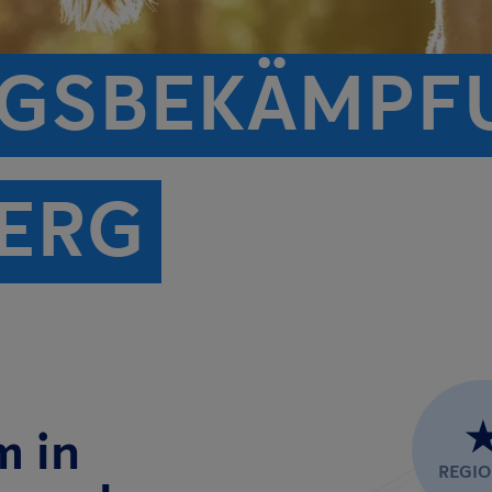
GS­BEKÄMPF
ERG
m in
REGI