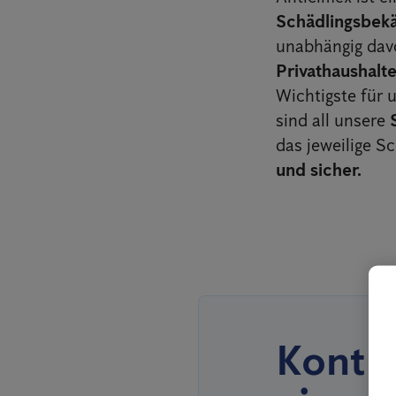
Schädlingsbe
unabhängig dav
Privathaushalt
Wichtigste für 
sind all unsere
das jeweilige S
und sicher.
Kontro