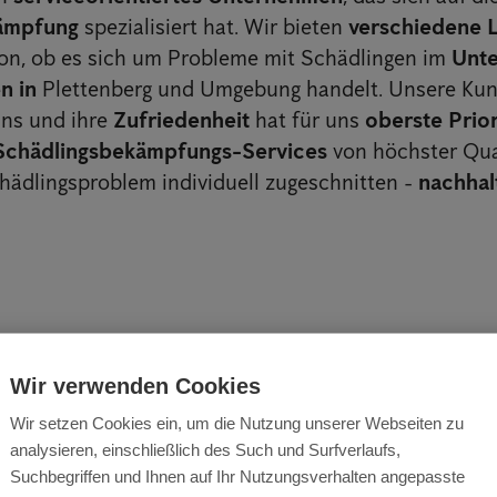
kämpfung
spezialisiert hat. Wir bieten
verschiedene 
on, ob es sich um Probleme mit Schädlingen im
Unt
en in
Plettenberg und Umgebung handelt. Unsere Kun
uns und ihre
Zufriedenheit
hat für uns
oberste Prior
Schädlingsbekämpfungs-Services
von höchster Qua
chädlingsproblem individuell zugeschnitten -
nachhalt
Wir verwenden Cookies
Wir setzen Cookies ein, um die Nutzung unserer Webseiten zu
lle und Sicherheit - 
analysieren, einschließlich des Such und Surfverlaufs,
Suchbegriffen und Ihnen auf Ihr Nutzungsverhalten angepasste