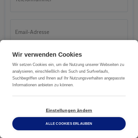
Email-Adresse
Wir verwenden Cookies
PLZ
Wir setzen Cookies ein, um die Nutzung unserer Webseiten zu
analysieren, einschließlich des Such und Surfverlaufs,
Suchbegriffen und Ihnen auf Ihr Nutzungsverhalten angepasste
Informationen anbieten zu können.
Stadt
Einstellungen ändern
ALLE COOKIES ERLAUBEN
0800 2 33 04 00
Strasse