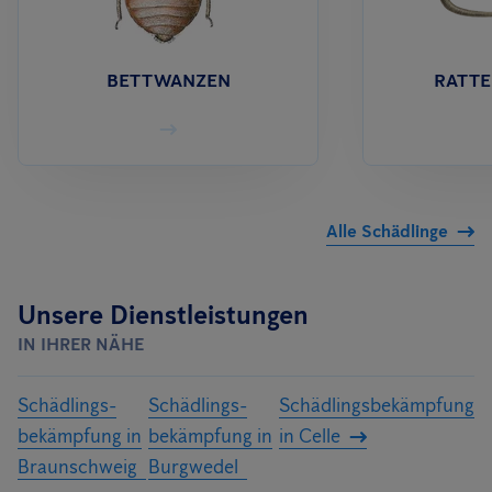
so wie bei anderen Dienstleistungen (Gebäudereinigung,
Wartung etc.).
BETTWANZEN
RATTE
Alle Schädlinge
Unsere Dienstleistungen
IN IHRER NÄHE
Schädlings­
Schädlings­
Schädlings­bekämpfung
bekämpfung in
bekämpfung in
in Celle
Braunschweig
Burgwedel