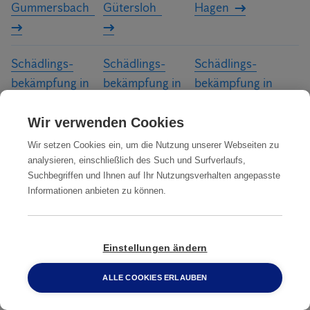
Gummersbach
Gütersloh
Hagen
Schädlings­
Schädlings­
Schädlings­
bekämpfung in
bekämpfung in
bekämpfung in
Hamm
Hattingen
Herford
Wir verwenden Cookies
Schädlings­
Schädlings­
Schädlings­
Wir setzen Cookies ein, um die Nutzung unserer Webseiten zu
bekämpfung in
bekämpfung in
bekämpfung in
analysieren, einschließlich des Such und Surfverlaufs,
Suchbegriffen und Ihnen auf Ihr Nutzungsverhalten angepasste
Herne
Herten
Hilden
Informationen anbieten zu können.
Schädlings­
Schädlings­
Schädlings­
bekämpfung in
bekämpfung in
bekämpfung in
Einstellungen ändern
Hürth
Iserlohn
Krefeld
ALLE COOKIES ERLAUBEN
0800 2 33 04 00
Schädlings­
Schädlings­
Schädlings­
bekämpfung in
bekämpfung in
bekämpfung in