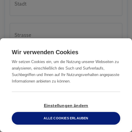
Stadt
Strasse
Wir verwenden Cookies
Wenn möglich, teilen Sie uns vorab nähere
Wir setzen Cookies ein, um die Nutzung unserer Webseiten zu
analysieren, einschließlich des Such und Surfverlaufs,
Informationen zu Ihrem Problem oder
Suchbegriffen und Ihnen auf Ihr Nutzungsverhalten angepasste
Anliegen mit:
Informationen anbieten zu können.
Einstellungen ändern
ALLE COOKIES ERLAUBEN
0800 2 33 04 00