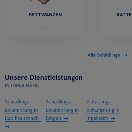
Wartung etc.).
BETTWANZEN
RATTE
Alle Schädlinge
Unsere Dienstleistungen
IN IHRER NÄHE
Schädlings­
Schädlings­
Schädlings­
bekämpfung in
bekämpfung in
bekämpfung in
Bad Kreuznach
Bingen
Ingelheim