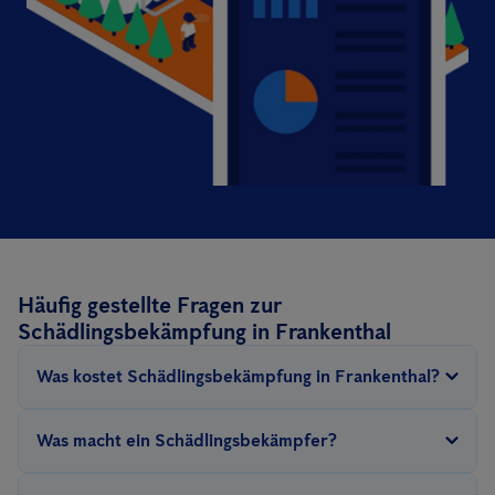
Häufig gestellte Fragen zur
Schädlingsbekämpfung in Frankenthal
Was kostet Schädlingsbekämpfung in Frankenthal?
Der Preis für die Schädlingsbekämpfung
hängt von mehreren
Was macht ein Schädlingsbekämpfer?
Faktoren ab
: Die Art des Schädlings, die Größe der zu
behandelnden Fläche, die Methode (ungiftig, präventiv, Hitze...),
Ein Anticimex
Schädlingsbekämpfer
ist nach den Grundsätzen