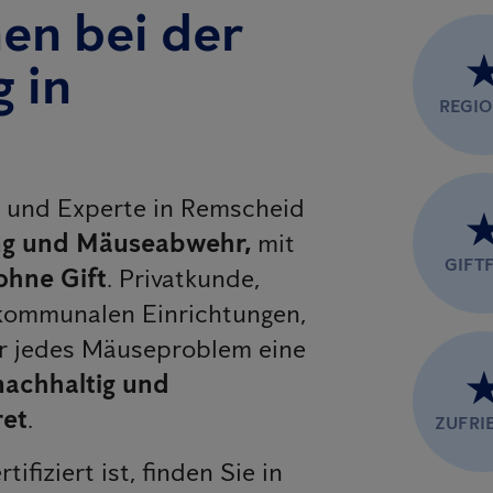
nen bei der
 in
REGI
er und Experte in Remscheid
g und Mäuseabwehr,
mit
GIFTF
ohne Gift
. Privatkunde,
kommunalen Einrichtungen,
ür jedes Mäuseproblem eine
 nachhaltig und
ret
.
ZUFRI
rtifiziert ist, finden Sie in