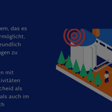
tem, das es
rmöglicht,
eundlich
ngen zu
en mit
ivitäten
cheid als
als auch im
ch