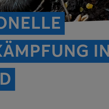
ONELLE
ÄMPFUNG I
ID