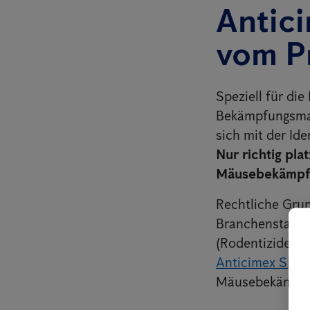
Antic
vom P
Speziell für d
Bekämpfungsma
sich mit der Id
Nur richtig pla
Mäusebekämpf
Rechtliche Gru
Branchenstandar
(Rodentiziden)
Anticimex SMA
Mäusebekämpfu