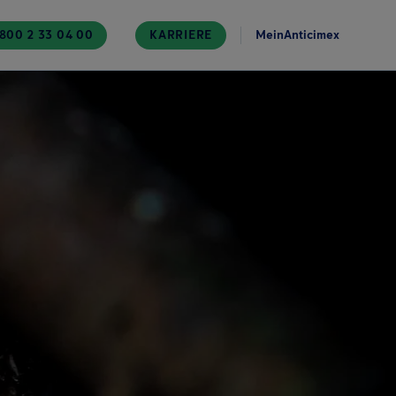
800 2 33 04 00
KARRIERE
MeinAnticimex