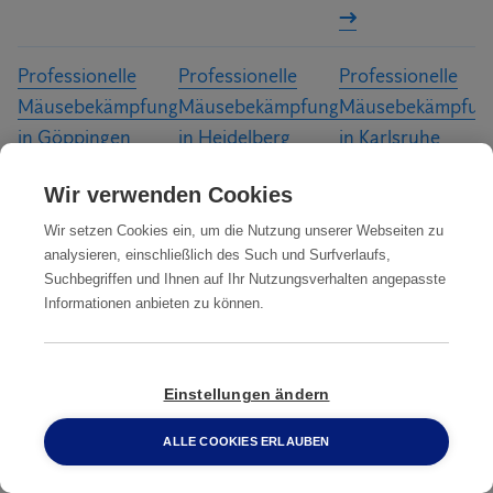
und die Umgebung sauber und ordentlich ist.
Professionelle
Professionelle
Professionelle
Mäusebekämpfung
Mäusebekämpfung
Mäusebekämpfun
in Göppingen
in Heidelberg
in Karlsruhe
Wir verwenden Cookies
Professionelle
Professionelle
Professionelle
Wir setzen Cookies ein, um die Nutzung unserer Webseiten zu
Mäusebekämpfung
Mäusebekämpfung
Mäusebekämpfun
analysieren, einschließlich des Such und Surfverlaufs,
Suchbegriffen und Ihnen auf Ihr Nutzungsverhalten angepasste
in Konstanz
in Ludwigsburg
in Mannheim
Informationen anbieten zu können.
Professionelle
Professionelle
Professionelle
Einstellungen ändern
Mäusebekämpfung
Mäusebekämpfung
Mäusebekämpfun
in Mosbach
in Offenburg
in Pforzheim
ALLE COOKIES ERLAUBEN
0800 2 33 04 00