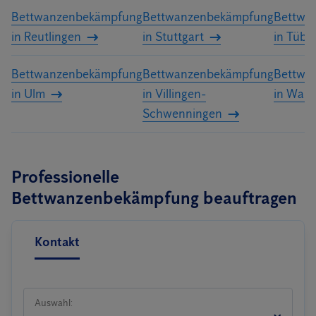
Bettwanzenbekämpfung
Bettwanzenbekämpfung
Bettwa
in Reutlingen
in Stuttgart
in Tübi
Bettwanzenbekämpfung
Bettwanzenbekämpfung
Bettwa
in Ulm
in Villingen-
in Waib
Schwenningen
Professionelle
Bettwanzenbekämpfung beauftragen
Kontakt
Auswahl: