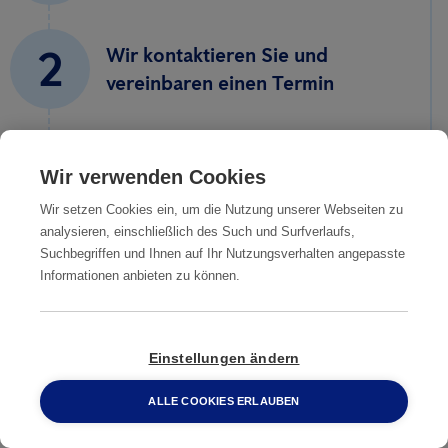
2
Wir kontaktieren Sie und
vereinbaren einen Termin
Unser Experte analysiert die
3
Situation und erstellt ein
Wir verwenden Cookies
unverbindliches Angebot
Wir setzen Cookies ein, um die Nutzung unserer Webseiten zu
analysieren, einschließlich des Such und Surfverlaufs,
Bei Angebotsannahme führen
Suchbegriffen und Ihnen auf Ihr Nutzungsverhalten angepasste
4
Informationen anbieten zu können.
unsere Techniker die Bed Bug
Behandlung durch
Einstellungen ändern
5
Sie sind frei von Bettwanzen
ALLE COOKIES ERLAUBEN
0800 2 33 04 00