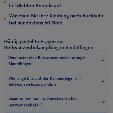
luftdichten Beuteln auf.
Waschen Sie Ihre Kleidung nach Rückkehr
bei mindestens 60 Grad.
Häufig gestellte Fragen zur
Bettwanzenbekämpfung in Sindelfingen
Was kostet eine Bettwanzenbekämpfung in
Sindelfingen
Der Preis für die Bettwanzenbekämpfung
hängt von mehreren
Wie lange braucht der Kammerjäger um
Faktoren ab
: die Größe der zu behandelnden Fläche, die Anzahl
Bettwanzen loszuwerden?
der Bed Bug Behandlungen, die Methode (präventiv, Wärme...),
Das hängt ab vom Befallsgrad und der Größe der zu
die Schwere des Befalls und die Umgebung sowie Hygiene.
Mehr
Wann sollten Sie uns kontaktieren bei
behandelnden Fläche. Oft reichen 1-3 Wärmebehandlungen
Infos lesen Sie hier
.
Bettwanzenbefall?
von 4 Stunden bis zu 3 Tagen. Bei Unternehmen, die ein