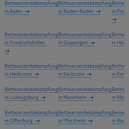
Bettwanzenbekämpfung
Bettwanzenbekämpfung
Bettwa
in Aalen
in Baden-Baden
in Frei
Bettwanzenbekämpfung
Bettwanzenbekämpfung
Bettwa
in Friedrichshafen
in Göppingen
in Heid
Bettwanzenbekämpfung
Bettwanzenbekämpfung
Bettwa
in Heilbronn
in Karlsruhe
in Kons
Bettwanzenbekämpfung
Bettwanzenbekämpfung
Bettwa
in Ludwigsburg
in Mannheim
in Mos
Bettwanzenbekämpfung
Bettwanzenbekämpfung
Bettwa
in Offenburg
in Pforzheim
in Radol